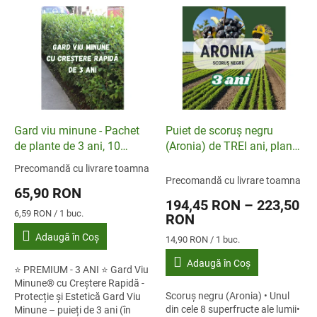
puieți de gard viu...
Gard viu minune - Pachet
Puiet de scoruș negru
de plante de 3 ani, 10
(Aronia) de TREI ani, plantă
bucăți
cu rădăcină liberă, pachet
Precomandă cu livrare toamna
Evaluarea
de 15 bucăți
Precomandă cu livrare toamna
medie
65,90 RON
a
194,45 RON – 223,50
produsului
Evaluare
6,59 RON / 1 buc.
RON
este
preţ:
Adaugă în Coş
4,7
Evaluare
14,90 RON / 1 buc.
din
preţ:
Adaugă în Coş
5
⭐ PREMIUM - 3 ANI ⭐ Gard Viu
stele.
Minune® cu Creștere Rapidă -
Scoruș negru (Aronia) • Unul
Protecție și Estetică Gard Viu
din cele 8 superfructe ale lumii•
Minune – puieți de 3 ani (în