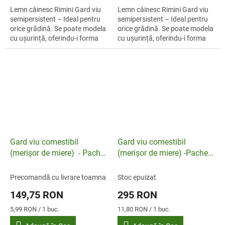
Lemn câinesc Rimini Gard viu
Lemn câinesc Rimini Gard viu
semipersistent – Ideal pentru
semipersistent – Ideal pentru
orice grădină. Se poate modela
orice grădină. Se poate modela
cu ușurință, oferindu-i forma
cu ușurință, oferindu-i forma
dorită. Cadou: ACTIVATOR la
dorită. 15% reducere pentru o
comenzile de peste 50 de...
perioadă limitată!...
Gard viu comestibil
Gard viu comestibil
(merișor de miere) - Pachet
(merișor de miere) -Pachet
de 25 de bucăți de 1 an
de 25 de bucăți de 2 ani
Precomandă cu livrare toamna
Stoc epuizat
149,75 RON
295 RON
Evaluare
Evaluare
5,99 RON / 1 buc.
11,80 RON / 1 buc.
preţ:
preţ: