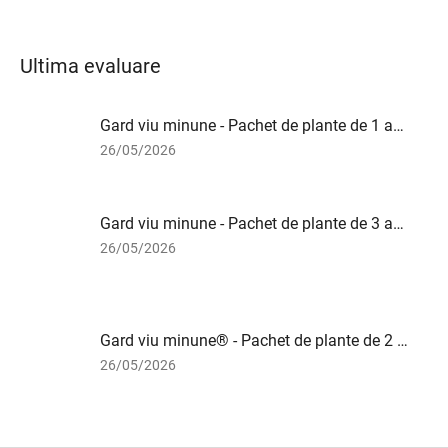
Ultima evaluare
Gard viu minune - Pachet de plante de 1 an, 50 de bucăți
Ratingul
26/05/2026
produsului
este
5
Gard viu minune - Pachet de plante de 3 ani, 10 bucăți
din
5
Ratingul
26/05/2026
stele.
produsului
este
5
din
Gard viu minune® - Pachet de plante de 2 ani, 50 de bucăți
5
stele.
Ratingul
26/05/2026
produsului
este
5
din