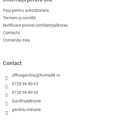
Pași pentru achiziționare
Termeni și condiții
Notificare privind confidențialitatea
Contacts
Comanda mea
Contact
officegardviu
@
homa88.ro
0728 96 80 63
0728 96 80 60
GardViuMinune
gardviu-minune