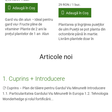
preţ:
Evaluare
29 RON / 1 buc.
Adaugă în Coş
preţ:
Adaugă în Coş
Gard viu din alun • Ideal pentru
gard viu• Fructe pline de
Plantarea și îngrijirea puieților
vitamine• Plante de 2 ani la
de ulm Puieții se pot planta din
prețul plantelor de 1 an Alun
octombrie până în martie.
pentru Gard Viu Alunul
Livrăm plantele doar în
(Corylus...
perioada optimă de plantare.
Pentru plantarea de toamnă,...
Articole noi
1. Cuprins + Introducere
📑 Cuprins – Plan de tăiere pentru Gardul Viu Minune® Introducere
1.1. Particularitatea Gardului Viu Minune® în Europa 1.2. Tehnologia
Wonderhedge și rolul fortificării...