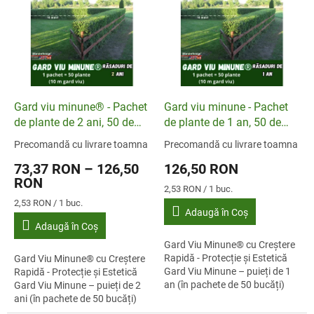
Gard viu minune® - Pachet
Gard viu minune - Pachet
de plante de 2 ani, 50 de
de plante de 1 an, 50 de
bucăți
bucăți
Precomandă cu livrare toamna
Precomandă cu livrare toamna
Evaluarea
Evaluarea
medie
medie
73,37 RON – 126,50
126,50 RON
a
a
RON
produsului
produsului
Evaluare
2,53 RON / 1 buc.
este
este
preţ:
Evaluare
2,53 RON / 1 buc.
Adaugă în Coş
5,0
5,0
preţ:
din
din
Adaugă în Coş
5
5
Gard Viu Minune® cu Creștere
stele.
stele.
Rapidă - Protecție și Estetică
Gard Viu Minune® cu Creștere
Gard Viu Minune – puieți de 1
Rapidă - Protecție și Estetică
an (în pachete de 50 bucăți)
Gard Viu Minune – puieți de 2
Conținutul unui pachet: 50 de
ani (în pachete de 50 bucăți)
puieți de gard viu...
Conținutul unui pachet: 50 de