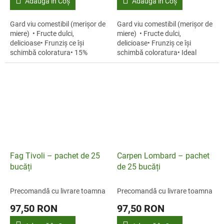
Adaugă în Coş
Adaugă în Coş
Gard viu comestibil (merișor de
Gard viu comestibil (merișor de
miere) • Fructe dulci,
miere) • Fructe dulci,
delicioase• Frunziș ce își
delicioase• Frunziș ce își
schimbă coloratura• 15%
schimbă coloratura• Ideal
reducere• Ideal pentru gard
pentru gard viu Merișor de
viu Merișor de...
miere® (Amelanchier...
Fag Tivoli – pachet de 25
Carpen Lombard – pachet
bucăți
de 25 bucăți
Precomandă cu livrare toamna
Precomandă cu livrare toamna
97,50 RON
97,50 RON