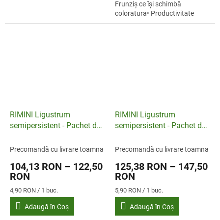
Frunziș ce își schimbă
pachete de 10 bucăți)
coloratura• Productivitate
Conținutul unui pachet: 10...
mare La maturitate, arbustul
are o...
RIMINI Ligustrum
RIMINI Ligustrum
semipersistent - Pachet de
semipersistent - Pachet de
25 de bucăți de 1 an
25 de bucăți de 2 ani
Precomandă cu livrare toamna
Precomandă cu livrare toamna
104,13 RON – 122,50
125,38 RON – 147,50
RON
RON
Evaluare
Evaluare
4,90 RON / 1 buc.
5,90 RON / 1 buc.
preţ:
preţ:
Adaugă în Coş
Adaugă în Coş