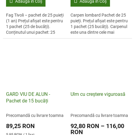
Adaugă în Coş
Adaugă în Coş
Fag Tivoli – pachet de 25 puieți
Carpen lombard Pachet de 25
(1 an) Prețul afișat este pentru
puieți. Prețul afișat este pentru
1 pachet (25 de bucăți).
1 pachet (25 bucăți). Carpenul
Conținutul unui pachet: 25
este una dintre cele mai
puieți tineri. Descoperă
valoroase și versatile specii
farmecul gardului viu din
native pentru gard viu....
Fagus...
GARD VIU DE ALUN -
Ulm cu creștere viguroasă
Pachet de 15 bucăți
Precomandă cu livrare toamna
Precomandă cu livrare toamna
89,25 RON
92,80 RON – 116,00
RON
Evaluare
5,95 RON / 1 buc.