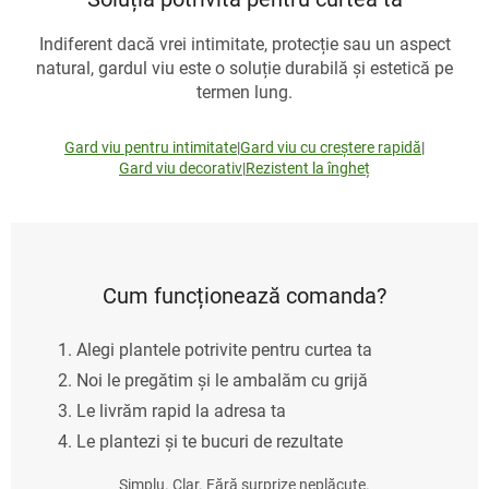
Indiferent dacă vrei intimitate, protecție sau un aspect
natural, gardul viu este o soluție durabilă și estetică pe
termen lung.
Gard viu pentru intimitate
|
Gard viu cu creștere rapidă
|
Gard viu decorativ
|
Rezistent la îngheț
Cum funcționează comanda?
Alegi plantele potrivite pentru curtea ta
Noi le pregătim și le ambalăm cu grijă
Le livrăm rapid la adresa ta
Le plantezi și te bucuri de rezultate
Simplu. Clar. Fără surprize neplăcute.