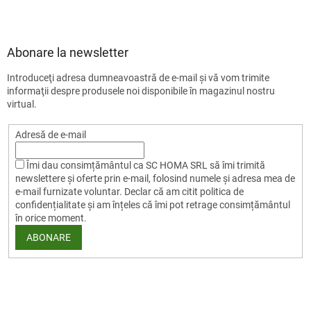
S
5
u
stele.
b
s
Abonare la newsletter
o
Introduceţi adresa dumneavoastră de e-mail şi vă vom trimite
l
informaţii despre produsele noi disponibile în magazinul nostru
virtual.
Adresă de e-mail
Îmi dau consimțământul ca SC HOMA SRL să îmi trimită
newslettere și oferte prin e-mail, folosind numele și adresa mea de
e-mail furnizate voluntar. Declar că am citit politica de
confidențialitate și am înțeles că îmi pot retrage consimțământul
în orice moment.
ABONARE