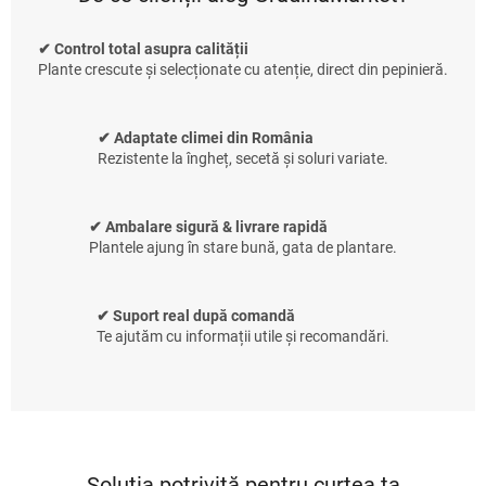
✔ Control total asupra calității
Plante crescute și selecționate cu atenție, direct din pepinieră.
✔ Adaptate climei din România
Rezistente la îngheț, secetă și soluri variate.
✔ Ambalare sigură & livrare rapidă
Plantele ajung în stare bună, gata de plantare.
✔ Suport real după comandă
Te ajutăm cu informații utile și recomandări.
Soluția potrivită pentru curtea ta