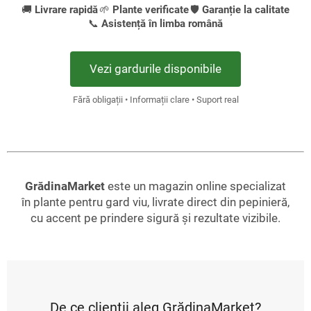
🚚
Livrare rapidă
🌱
Plante verificate
🛡️
Garanție la calitate
📞
Asistență în limba română
Vezi gardurile disponibile
Fără obligații • Informații clare • Suport real
GrădinaMarket
este un magazin online specializat
în plante pentru gard viu, livrate direct din pepinieră,
cu accent pe prindere sigură și rezultate vizibile.
De ce clienții aleg GrădinaMarket?