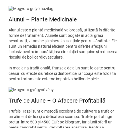
Alunul – Plante Medicinale
Alunul este o plantă medicinală valoroasă, utilizată în diferite
forme de tratament. Alunele sunt bogate în acizi grași
nesaturați, vitamine și minerale esențiale pentru sănătate. Ele
sunt un remediu natural eficient pentru diferite afecțiuni,
inclusiv pentru îmbunătățirea circulației sanguine și reducerea
riscului de boli cardiovasculare.
În medicina tradițională, frunzele de alun sunt folosite pentru
ceaiuri cu efecte diuretice și diaforetice, iar coaja este folosită
pentru tratamente externe împotriva bolilor de piele.
Trufe de Alune – O Afacere Profitabilă
Trufele Hazel sunt o metodă excelentă de cultivare a trufelor,
un aliment de lux și o delicatesă scumpă. Trufele pot atinge
prețuri între 500 și 4500 EUR pe kilogram, iar alunii oferă un
mediu favorabil pentru dezvoltarea acestora. Pentru a