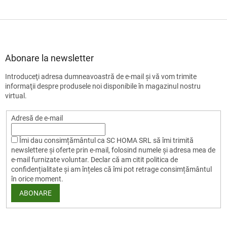
S
u
b
s
Abonare la newsletter
o
Introduceţi adresa dumneavoastră de e-mail şi vă vom trimite
l
informaţii despre produsele noi disponibile în magazinul nostru
virtual.
Adresă de e-mail
Îmi dau consimțământul ca SC HOMA SRL să îmi trimită
newslettere și oferte prin e-mail, folosind numele și adresa mea de
e-mail furnizate voluntar. Declar că am citit politica de
confidențialitate și am înțeles că îmi pot retrage consimțământul
în orice moment.
ABONARE