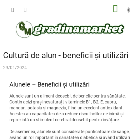
Treci
COŞ
la
conținut
DE
CUMPĂ
Cultură de alun - beneficii și utilizări
29/01/2024
Alunele – Beneficii și utilizări
Alunele sunt un aliment deosebit de benefic pentru sănătate.
Conțin acizi grași nesaturați, vitaminele B1, B2, E, cupru,
mangan, potasiu și magneziu, fiind un excelent antioxidant.
Acestea au capacitatea de a reduce riscul bolilor de inimă și
reprezintă un stimulent cerebral deosebit pentru învățare.
De asemenea, alunele sunt considerate purificatoare de sânge,
având un rol important în sănătatea diabetică și având utilizări