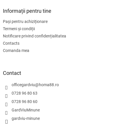
Informații pentru tine
Pași pentru achiziționare
Termeni și condiții
Notificare privind confidențialitatea
Contacts
Comanda mea
Contact
officegardviu
@
homa88.ro
0728 96 80 63
0728 96 80 60
GardViuMinune
gardviu-minune