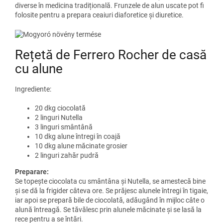
diverse în medicina tradițională. Frunzele de alun uscate pot fi
folosite pentru a prepara ceaiuri diaforetice și diuretice.
Rețetă de Ferrero Rocher de casă
cu alune
Ingrediente:
20 dkg ciocolată
2 linguri Nutella
3 linguri smântână
10 dkg alune întregi în coajă
10 dkg alune măcinate grosier
2 linguri zahăr pudră
Preparare:
Se topește ciocolata cu smântâna și Nutella, se amestecă bine
și se dă la frigider câteva ore. Se prăjesc alunele întregi în tigaie,
iar apoi se prepară bile de ciocolată, adăugând în mijloc câte o
alună întreagă. Se tăvălesc prin alunele măcinate și se lasă la
rece pentru a se întări.