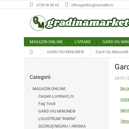
Treci
0728 96 80 63
officegardviu@homa88.ro
la
conținut
MAGAZIN ONLINE
LIVRARE
GARD VIU MI
Acasă
GARD VIU MINUNE®
Gard Viu Minune® re
B
Gard
a
Sari
r
Categorii
peste
28/01/
ă
categorii
l
De c
MAGAZIN ONLINE
a
Carpen Lombard_m
t
Insta
Fag Tivoli
e
Serv
r
GARD VIU MINUNE®
a
LIGUSTRUM "RIMINI"
Tehn
l
SCORUȘ NEGRU / ARONIA