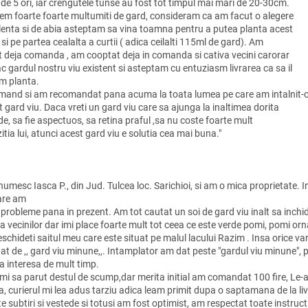
 de 5 ori, iar crengutele tunse au fost tot timpul mai mari de 20-30cm.
em foarte foarte multumiti de gard, consideram ca am facut o alegere
lenta si de abia asteptam sa vina toamna pentru a putea planta acest
si pe partea cealalta a curtii ( adica ceilalti 115ml de gard). Am
t deja comanda , am cooptat deja in comanda si cativa vecini carorar
ac gardul nostru viu existent si asteptam cu entuziasm livrarea ca sa il
m planta.
mand si am recomandat pana acuma la toata lumea pe care am intalnit-o
 gard viu. Daca vreti un gard viu care sa ajunga la inaltimea dorita
e, sa fie aspectuos, sa retina praful ,sa nu coste foarte mult
itia lui, atunci acest gard viu e solutia cea mai buna."
numesc Iasca P., din Jud. Tulcea loc. Sarichioi, si am o mica proprietate.
are am
 probleme pana in prezent. Am tot cautat un soi de gard viu inalt sa inch
 vecinilor dar imi place foarte mult tot ceea ce este verde pomi, pomi orna
schideti saitul meu care este situat pe malul lacului Razim . Insa orice v
at de ,, gard viu minune,,. Intamplator am dat peste "gardul viu minune", 
a interesa de mult timp.
 mi sa parut destul de scump,dar merita initial am comandat 100 fire, Le-a
a, curierul mi lea adus tarziu adica leam primit dupa o saptamana de la li
te subtiri si vestede si totusi am fost optimist, am respectat toate instr