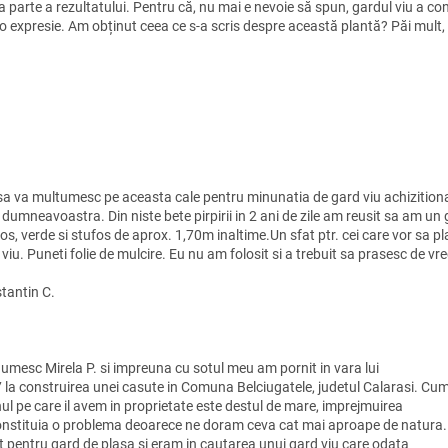
a parte a rezultatului. Pentru că, nu mai e nevoie să spun, gardul viu a c
 o expresie. Am obținut ceea ce s-a scris despre această plantă? Păi mult,
 sa va multumesc pe aceasta cale pentru minunatia de gard viu achizition
 dumneavoastra. Din niste bete pirpirii in 2 ani de zile am reusit sa am un
s, verde si stufos de aprox. 1,70m inaltime.Un sfat ptr. cei care vor sa p
viu. Puneti folie de mulcire. Eu nu am folosit si a trebuit sa prasesc de vreo
tantin C.
umesc Mirela P. si impreuna cu sotul meu am pornit in vara lui
 la construirea unei casute in Comuna Belciugatele, judetul Calarasi. Cu
nul pe care il avem in proprietate este destul de mare, imprejmuirea
constituia o problema deoarece ne doram ceva cat mai aproape de natura
t pentru gard de plasa si eram in cautarea unui gard viu care odata