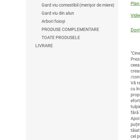
ă
Plan
Gard viu comestibil (merișor de miere)
Gard viu din alun
Vide
Arbori foioși
PRODUSE COMPLEMENTARE
Dori
TOATE PRODUSELE
LIVRARE
"Cin
Prez
ceea 
crea
/cont
Vă re
cu î
prop
efort
tulpi
fără 
Apoi 
puți
tăiat
cel p