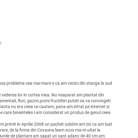
,
 Insa problema cea mai mare e ca am vecini din stanga la sud
id vederea lor in curtea mea. Nu neaparat am plantat din
mentali, flori, gazon,pomi fructiferi puteti sa va convingeti
arianta nu era ceea ce cautam, pana am intrat pe internet si
pe care bineinteles l-am considerat un produs de genul ceea
m primit in Aprilie 2008 un pachet subtire am zis ca am luat
vrare, de la firma din Covasna leam scos ma-m uitat la
uctiunile de plantare am sapat un sant adanc de 40 cm am