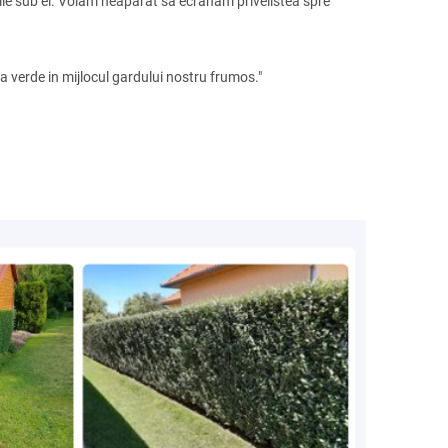
nile sub el. Voiam neaparat sa ecranam privelistea spre
 verde in mijlocul gardului nostru frumos."