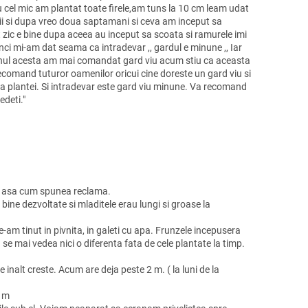
u cel mic am plantat toate firele,am tuns la 10 cm leam udat
ii si dupa vreo doua saptamani si ceva am inceput sa
 zic e bine dupa aceea au inceput sa scoata si ramurele imi
i mi-am dat seama ca intradevar ,, gardul e minune ,, Iar
 Anul acesta am mai comandat gard viu acum stiu ca aceasta
recomand tuturor oamenilor oricui cine doreste un gard viu si
mea plantei. Si intradevar este gard viu minune. Va recomand
edeti."
a asa cum spunea reclama.
bine dezvoltate si mladitele erau lungi si groase la
am tinut in pivnita, in galeti cu apa. Frunzele incepusera
se mai vedea nici o diferenta fata de cele plantate la timp.
inalt creste. Acum are deja peste 2 m. ( la luni de la
5 m