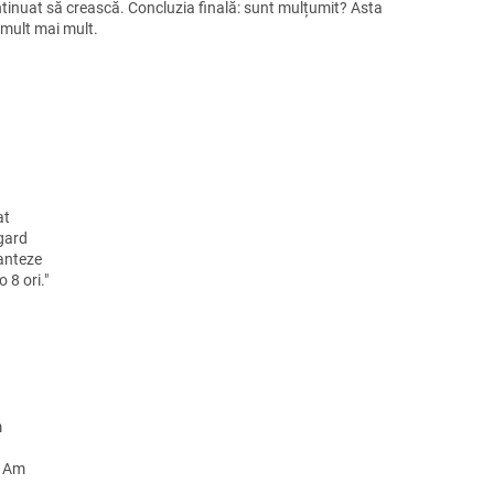
ontinuat să crească. Concluzia finală: sunt mulțumit? Asta
 mult mai mult.
at
 gard
lanteze
 8 ori."
m
. Am