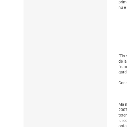
prim
nu e
"Tin
de la
frumo
gard 
Cons
Ma n
2007
tere
lui 
opta