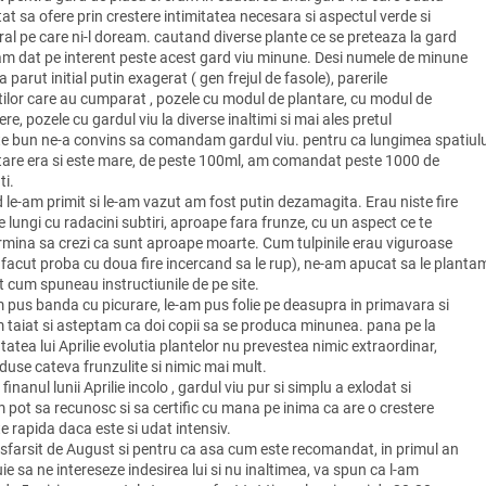
at sa ofere prin crestere intimitatea necesara si aspectul verde si
ral pe care ni-l doream. cautand diverse plante ce se preteaza la gard
 am dat pe interent peste acest gard viu minune. Desi numele de minune
a parut initial putin exagerat ( gen frejul de fasole), parerile
ntilor care au cumparat , pozele cu modul de plantare, cu modul de
re, pozele cu gardul viu la diverse inaltimi si mai ales pretul
te bun ne-a convins sa comandam gardul viu. pentru ca lungimea spatiulu
tare era si este mare, de peste 100ml, am comandat peste 1000 de
ti.
 le-am primit si le-am vazut am fost putin dezamagita. Erau niste fire
e lungi cu radacini subtiri, aproape fara frunze, cu un aspect ce te
rmina sa crezi ca sunt aproape moarte. Cum tulpinile erau viguroase
 facut proba cu doua fire incercand sa le rup), ne-am apucat sa le planta
t cum spuneau instructiunile de pe site.
m pus banda cu picurare, le-am pus folie pe deasupra in primavara si
m taiat si asteptam ca doi copii sa se produca minunea. pana pe la
atea lui Aprilie evolutia plantelor nu prevestea nimic extraordinar,
duse cateva frunzulite si nimic mai mult.
 finanul lunii Aprilie incolo , gardul viu pur si simplu a exlodat si
 pot sa recunosc si sa certific cu mana pe inima ca are o crestere
e rapida daca este si udat intensiv.
 sfarsit de August si pentru ca asa cum este recomandat, in primul an
ie sa ne intereseze indesirea lui si nu inaltimea, va spun ca l-am