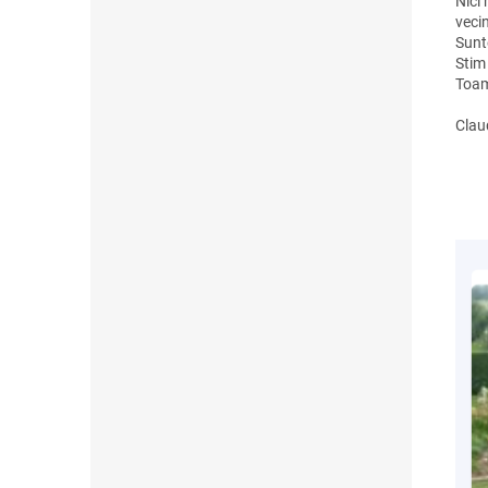
Nici
vecin
Sunte
Stim 
Toam
Clau