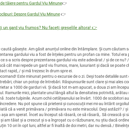
 de tăiere pentru Gardul Viu Minune
👉
oclipuri: Despre Gardul Viu Minune
👉
ți un gard viu frumos? Nu faceți greșelile altora! 👉
e caută găsește. Am găsit anunțul online din întâmplare. Și cum căutam s
entarea gardului viu a fost de înțeles pentru un profan ca mine. Totul era
ce s-a scris despre prezentarea gardului viu este adevărat / și de ce nu? /
scă cât mai repede un gard viu frumos, mare, luxuriant și dacă se poate c
act rapid,./ și mă trezesc în drum spre ei.
comand! Este minunat pentru o excursie de o zi. Deși toate detaliile sunt d
ntrebări, chiar un potop de întrebări. Răspunsurile sunt clare și mai ales 
rietar a 1000 de garduri vii. Și dacă tot m-am apucat, a doua zi am începu
ul. Ramurile mici, plantate unul lângă altul la densitatea potrivită, arăt
nă .toate tulpinile. Acum ochii cetățeanului se învârt. 1000 de scobitori a
încredere. Nu pot spune că prietenii și cunoscuții mei mi-au întărit orgoliu
iată că a venit primăvara / primăvara nu este miracolul. Deși astăzi!? / și
n așa am sperat. Încet au început să răsară, ce să răsară,. Să crească și s
 și am tăiat și a crescut și s-a îngroșat cu o răzbunare, nu știu dacă ordi
uțin 10 ori în opt luni, altfel ar fi înaltă de doi metri, dar nu densă./ Bineî