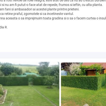
 nu a fost nevoie de folie neagra, este atat de des ca nu au crescut buruie
i si nu am fi putut-o face atat de repede, frumos si ieftin, cu alta planta.
m fani si ambasadori ai acestei plante printre prieteni.
ca retine praful, zgomotele si ca incetineste vantul.
na aceasta o sa imprejmuim toata gradina si o sa o facem curtea o insula
dia R.