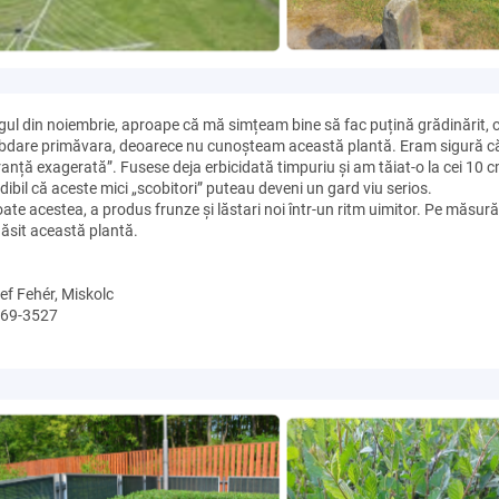
rigul din noiembrie, aproape că mă simțeam bine să fac puțină grădinărit
bdare primăvara, deoarece nu cunoșteam această plantă. Eram sigură că c
ranță exagerată”. Fusese deja erbicidată timpuriu și am tăiat-o la cei 1
dibil că aceste mici „scobitori” puteau deveni un gard viu serios.
oate acestea, a produs frunze și lăstari noi într-un ritm uimitor. Pe măsur
ăsit această plantă.
ef Fehér, Miskolc
69-3527