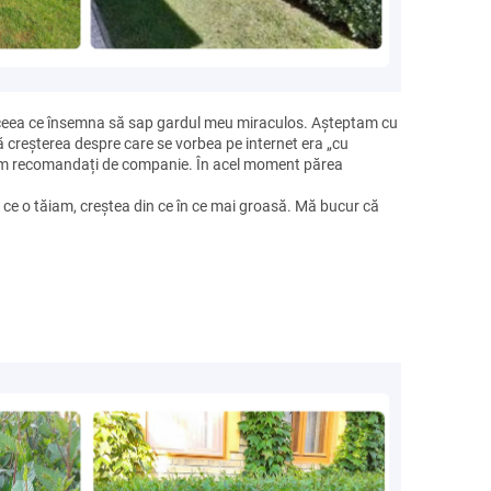
, ceea ce însemna să sap gardul meu miraculos. Așteptam cu
reșterea despre care se vorbea pe internet era „cu
0 cm recomandați de companie. În acel moment părea
ă ce o tăiam, creștea din ce în ce mai groasă. Mă bucur că