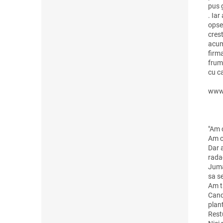
pus 
. Ia
opse
cres
acum
firm
frum
cu ca
www.
"Am 
Am c
Dar a
rada
Juma
sa se
Am ta
Cand 
plan
Restu