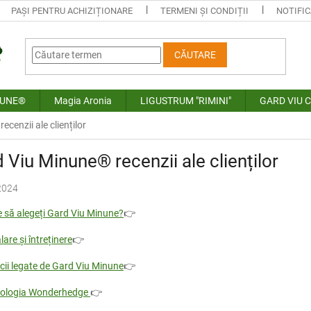
PAȘI PENTRU ACHIZIȚIONARE
TERMENI ȘI CONDIȚII
NOTIFIC
CĂUTARE
NUNE®
Magia Aronia
LIGUSTRUM "RIMINI"
GARD VIU 
cenzii ale clienților
 Viu Minune® recenzii ale clienților
2024
e să alegeți Gard Viu Minune?
👉
lare și întreținere
👉
icii legate de Gard Viu Minune
👉
ologia Wonderhedge
👉