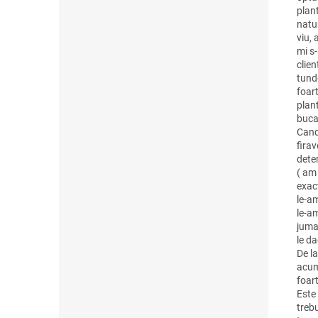
plant
natu
viu,
mi s-
clie
tunde
foar
plan
buca
Cand
firav
dete
( am
exac
le-a
le-a
jumat
le da
De la
acum
foart
Este
trebu