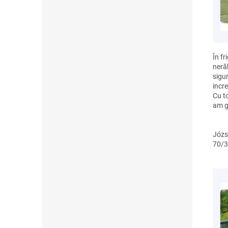
În f
neră
sigu
incre
Cu t
am g
Józs
70/3