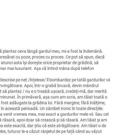
ă plantez ceva lângă gardul meu, mi-a fost la îndemână.
 presărat cu poze, proces cu proces. Ce pot să spun, dacă
 atunci asta își dorește orice proprietar de grădină, să
hiar mai luxuriant. Așa că întind mâna după telefon
escrise pe net /înțelese/ îl bombardez pe tatăl gardurilor vii
convingătoare. Apoi, într-o grabă bruscă, devin mândrul
t să plantez / nu e o treabă ușoară, credeți-mă, dar merită
au minunat. În primăvară, așa cum am scris, am tăiat toată o
u fost adăugate la grădina lui. Fără margine, fără înălțime,
l în această perioadă. Un zâmbet ironic în toate direcțiile.
 a venit vremea mea, mai exact a gardurilor mele vii. Sau cel
ă răsară, apoi doar să crească și să răsară. Am tăiat și am
nea este exactă, dar știu că este atrăgătoare. Am tăiat-o de
nțeles, tuturor le-a căzut rânjetul de pe față când au văzut