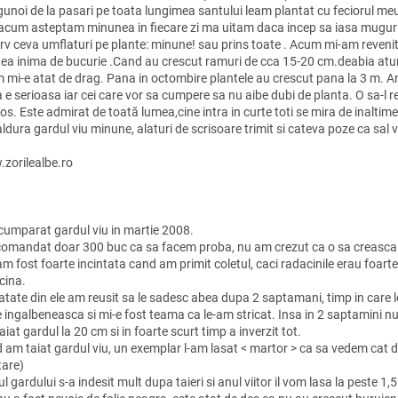
gunoi de la pasari pe toata lungimea santului leam plantat cu feciorul me
r acum asteptam minunea in fiecare zi ma uitam daca incep sa iasa mugur
rv ceva umflaturi pe plante: minune! sau prins toate . Acum mi-am revenit
tea inima de bucurie .Cand au crescut ramuri de cca 15-20 cm.deabia atunc
 mi-e atat de drag. Pana in octombire plantele au crescut pana la 3 m.
a e serioasa iar cei care vor sa cumpere sa nu aibe dubi de planta. O sa-l 
os. Este admirat de toată lumea,cine intra in curte toti se mira de inalti
ldura gardul viu minune, alaturi de scrisoare trimit si cateva poze ca sal v
zorilealbe.ro
cumparat gardul viu in martie 2008.
omandat doar 300 buc ca sa facem proba, nu am crezut ca o sa creasc
m fost foarte incintata cand am primit coletul, caci radacinile erau foarte 
cina.
tate din ele am reusit sa le sadesc abea dupa 2 saptamani, timp in care le-
 ingalbeneasca si mi-e fost teama ca le-am stricat. Insa in 2 saptamini nu 
iat gardul la 20 cm si in foarte scurt timp a inverzit tot.
am taiat gardul viu, un exemplar l-am lasat < martor > ca sa vedem cat de 
tare)
l gardului s-a indesit mult dupa taieri si anul viitor il vom lasa la peste 1,