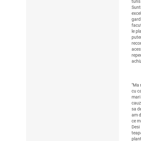
tuns
Sunt
exce
gard 
facu
le pl
pute
reco
acest
reped
achiz
"Ma 
cu c
mari
cauza
sa de
am d
ce m
Desi
teap
plan