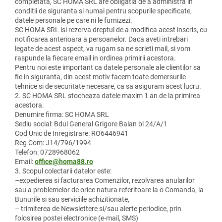
completata, SC HOMA SRL are obligatia de a administra in
conditii de siguranta si numai pentru scopurile specificate,
datele personale pe care ni le furnizezi.
SC HOMA SRL isi rezerva dreptul de a modifica acest inscris, cu
notificarea anterioara a persoanelor. Daca aveti intrebari
legate de acest aspect, va rugam sa ne scrieti mail, si vom
raspunde la fiecare email in ordinea primirii acestora.
Pentru noi este important ca datele personale ale clientilor sa
fie in siguranta, din acest motiv facem toate demersurile
tehnice si de securitate necesare, ca sa asiguram acest lucru.
2. SC HOMA SRL stocheaza datele maxim 1 an de la primirea
acestora.
Denumire firma: SC HOMA SRL
Sediu social: Bdul General Grigore Balan bl 24/A/1
Cod Unic de Inregistrare: RO6446941
Reg Com: J14/796/1994
Telefon: 0728968062
Email:
office@homa88.ro
3. Scopul colectarii datelor este:
–expedierea si facturarea Comenzilor, rezolvarea anularilor
sau a problemelor de orice natura referitoare la o Comanda, la
Bunurile si sau serviciile achizitionate,
– trimiterea de Newslettere si/sau alerte periodice, prin
folosirea postei electronice (e-mail, SMS)