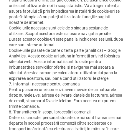
urile sunt utilizate de noi în scop statistic. Vă atragem atenţia
asupra faptului că prin împiedicarea instalării de cookie-uri se
poate întâmpla să nu puteţi utiliza toate funcţiile paginii
noastre de internet.
Cookie-urile necesare sunt cele de o singura sesiune de
utilizare. Scopul acestora este sa usure navigatia pe site.
Durata acestor cookie-uri este pana la inchiderea sesiunii, dupa
care sunt sterse automat.
Cookie-urile plasate de catre o terta parte (analitica) – Google
Analytics. Aceste cookie-uri aduna informatii privind folosirea
site-ului web. Aceste informatii sunt folosite pentru
imbunatatirea serviciilor oferite, si navigarea mai usoara a
siteului. Acestea raman pe calculatorul utilizatorului pana la
expirarea acestora, sau pana cand utilizatorul le sterge.
7. Informatii necesare pentru comanda
Pentru plasarea unei comenzi, avem nevoie de urmatoarele
date: numele Dvs, adresa de livrare, datele de facturare, adresa
de email, si numarul Dvs de telefon. Fara acestea nu putem
trimite comanda.
8. Transmiterea în scopul procesării comenzii
Datele cu caracter personal stocate de noi sunt transmise mai
departe în scopul procesării comenzii către societatea de
transport însărcinată cu efectuarea livrării, în măsura în care