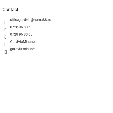
Contact
officegardviu
@
homa88.ro
0728 96 80 63
0728 96 80 60
GardViuMinune
gardviu-minune