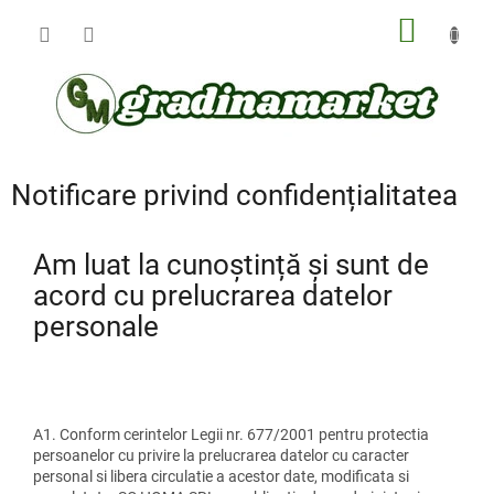
Treci
COŞ
la
conținut
DE
CUMPĂ
Notificare privind confidențialitatea
Am luat la cunoștință și sunt de
acord cu prelucrarea datelor
personale
A1. Conform cerintelor Legii nr. 677/2001 pentru protectia
persoanelor cu privire la prelucrarea datelor cu caracter
personal si libera circulatie a acestor date, modificata si