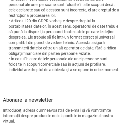
personal ale unei persoane sunt folosite în alte scopuri decât
cele declarate sau că acestea sunt incorecte, el are dreptul de a
restricționa procesarea lor.
• Articolul 20 din GDPR vorbește despre dreptul la
portabilitatea datelor. În acest sens, operatorul de date trebuie
să pună la dispoziția persoanei toate datele pe care le deține
despre ea. Ele trebuie să fie într-un format corect și universal
compatibil din punct de vedere tehnic. Aceasta asigură
transmiterii datelor către un alt operator de date, fără a ridica
obligații financiare din partea persoanei vizate.
• În cazul în care datele personale ale unei persoane sunt
folosite in scopuri comerciale sau în acțiuni de profilare,
individul are dreptul de a obiecta și a se opune în orice moment.
S
u
b
s
Abonare la newsletter
o
Introduceţi adresa dumneavoastră de e-mail şi vă vom trimite
l
informaţii despre produsele noi disponibile în magazinul nostru
virtual.