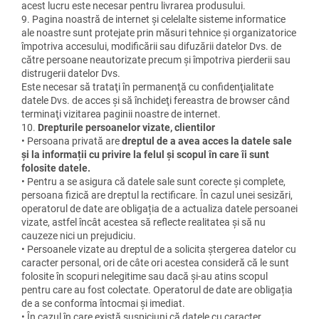
acest lucru este necesar pentru livrarea produsului.
9. Pagina noastră de internet şi celelalte sisteme informatice
ale noastre sunt protejate prin măsuri tehnice şi organizatorice
împotriva accesului, modificării sau difuzării datelor Dvs. de
către persoane neautorizate precum şi împotriva pierderii sau
distrugerii datelor Dvs.
Este necesar să trataţi în permanenţă cu confidenţialitate
datele Dvs. de acces şi să închideţi fereastra de browser când
terminaţi vizitarea paginii noastre de internet.
10.
Drepturile persoanelor vizate, clientilor
• Persoana privată are
dreptul de a avea acces la datele sale
și la informații cu privire la felul și scopul în care îi sunt
folosite datele.
• Pentru a se asigura că datele sale sunt corecte și complete,
persoana fizică are dreptul la rectificare. În cazul unei sesizări,
operatorul de date are obligația de a actualiza datele persoanei
vizate, astfel încât acestea să reflecte realitatea și să nu
cauzeze nici un prejudiciu.
• Persoanele vizate au dreptul de a solicita ștergerea datelor cu
caracter personal, ori de câte ori acestea consideră că le sunt
folosite în scopuri nelegitime sau dacă și-au atins scopul
pentru care au fost colectate. Operatorul de date are obligația
de a se conforma întocmai și imediat.
• În cazul în care există suspiciuni că datele cu caracter