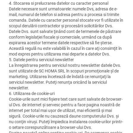
4. Stocarea si prelucrarea datelor cu caracter personal
Datele necesare sunt urmatoarele: numele Dvs, adresa de e-
mail, numarul de telefon si adresa pentru a procesa si trimite
comanda. Datele cu caracter personal stocate vor fi utilizate în
scopul derulării contractelor şi procesării solicitărilor Dvs.
Datele Dvs. sunt salvate ţinând cont de termenele de păstrare
conform legislaţiei fiscale şi comerciale, urmând ca după
expirarea acestor termene datele respective să fie şterse.
Această regulă nu este valabilă în cazul în care aţi consimţit în
mod expres pentru utilizarea mai departe a datelor Dvs.
5. Datele pentru serviciul newsletter
La înregistrarea pentru serviciul nostru newsletter datele Dvs.
sunt utilizate de SC HOMA SRL în scopuri promoţionale șî de
marketing. Utilizarea încetează de îndată ce renunţaţi la
serviciul newsletter. Puteţi renunţa oricând la serviciul
newsletter.
6. Utilizarea de cookie-uri
Cookie-urile sunt mici fişiere text care sunt salvate de browser-
ul Dvs. de internet şi servesc pentru a face pagina noastră de
internet per total mai uşor de utilizat, mai eficientă şi mai
sigură. Cookie-urile nu cauzează daune computerului Dvs. şi
nu conţin viruşi. Puteţi împiedica instalarea cookie-urilor printr-
o setare corespunzătoare a browser-ului Dvs.
Pagina noastră online conţine cookie-uri. De asemenea cookie-