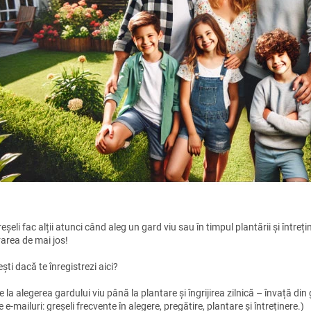
reșeli fac alții atunci când aleg un gard viu sau în timpul plantării și întrețin
rarea de mai jos!
ști dacă te înregistrezi aici?
e la alegerea gardului viu până la plantare și îngrijirea zilnică – învață din 
e e-mailuri: greșeli frecvente în alegere, pregătire, plantare și întreținere.)