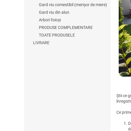
ă
Gard viu comestibil (merișor de miere)
Gard viu din alun
Arbori foioși
PRODUSE COMPLEMENTARE
TOATE PRODUSELE
LIVRARE
Știi ce g
înregist
Ce prime
D
d