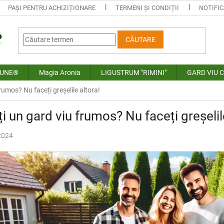
PAȘI PENTRU ACHIZIȚIONARE
TERMENI ȘI CONDIȚII
NOTIFIC
CĂUTARE
NUNE®
Magia Aronia
LIGUSTRUM "RIMINI"
GARD VIU 
frumos? Nu faceți greșelile altora!
ți un gard viu frumos? Nu faceți greșelil
2024