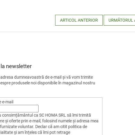
ARTICOL ANTERIOR
URMĂTORUL 
la newsletter
 adresa dumneavoastră de e-mail şi vă vom trimite
despre produsele noi disponibile în magazinul nostru
 e-mail
u consimțământul ca SC HOMA SRL să îmi trimită
re și oferte prin e-mail, folosind numele și adresa mea
furnizate voluntar. Declar că am citit politica de
alitate și am înțeles că îmi pot retrage