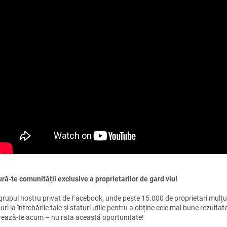
ră-te comunității exclusive a proprietarilor de gard viu!
 grupul nostru privat de Facebook, unde peste 15.000 de proprietari mulțum
ri la întrebările tale și sfaturi utile pentru a obține cele mai bune rezultat
trează-te acum – nu rata această oportunitate!