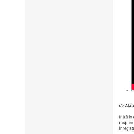
👉 Alătu
Intră în
răspunsu
Înregis