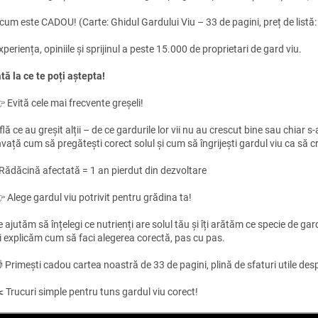
cum este CADOU! (Carte: Ghidul Gardului Viu – 33 de pagini, preț de listă
xperiența, opiniile și sprijinul a peste 15.000 de proprietari de gard viu.
ată la ce te poți aștepta!
 Evită cele mai frecvente greșeli!
flă ce au greșit alții – de ce gardurile lor vii nu au crescut bine sau chiar 
nvață cum să pregătești corect solul și cum să îngrijești gardul viu ca să 
 Rădăcină afectată = 1 an pierdut din dezvoltare
 Alege gardul viu potrivit pentru grădina ta!
e ajutăm să înțelegi ce nutrienți are solul tău și îți arătăm ce specie de gar
ți explicăm cum să faci alegerea corectă, pas cu pas.
 Primești cadou cartea noastră de 33 de pagini, plină de sfaturi utile desp
️ Trucuri simple pentru tuns gardul viu corect!