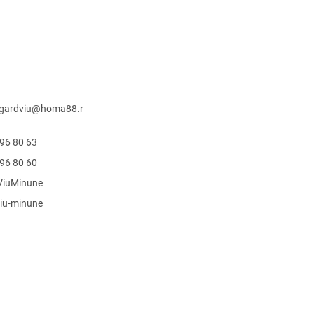
egardviu
@
homa88.r
96 80 63
96 80 60
ViuMinune
iu-minune