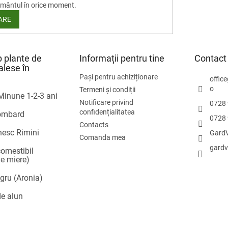
mântul în orice moment.
ARE
 plante de
Informații pentru tine
Contact
alese în
a
Pași pentru achiziționare
offic
o
Termeni și condiții
Minune 1-2-3 ani
Notificare privind
0728 
confidențialitatea
ombard
0728 
Contacts
esc Rimini
Gard
Comanda mea
gardv
comestibil
de miere)
gru (Aronia)
de alun