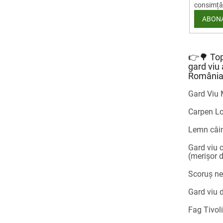
consimță
ABON
👉🌳 Top
gard viu 
Români
Gard Viu 
Carpen L
Lemn câin
Gard viu 
(merișor 
Scoruș ne
Gard viu 
Fag Tivoli