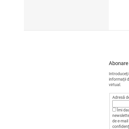
S
u
b
s
o
Abonare 
l
Introduceţi
informaţii 
virtual.
Adresă de
Îmi da
newslette
de e-mail 
confidenți