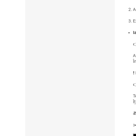
A
E
I

A
Î
❗

T
Î

✂