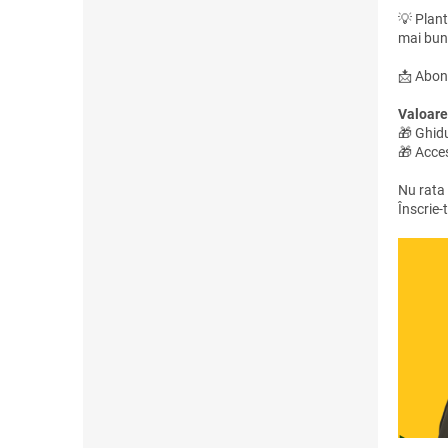
💡 Plant
mai bun
📩 Abon
Valoare
🎁 Ghidu
🎁 Acces
Nu rata
Înscrie-t