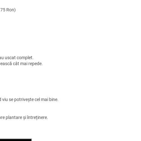
: 75 Ron)
s-au uscat complet.
crească cât mai repede.
d viu se potrivește cel mai bine.
re plantare și întreținere.