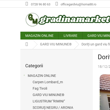
Treci
0728 96 80 63
officegardviu@homa88.ro
la
conținut
MAGAZIN ONLINE
LIVRARE
GARD VIU MI
Acasă
GARD VIU MINUNE®
Doriți un gard viu 
B
Dori
a
Sari
r
Categorii
peste
18/12/
ă
categorii
l
MAGAZIN ONLINE
a
Carpen Lombard_m
t
Fag Tivoli
e
r
GARD VIU MINUNE®
a
LIGUSTRUM "RIMINI"
l
SCORUȘ NEGRU / ARONIA