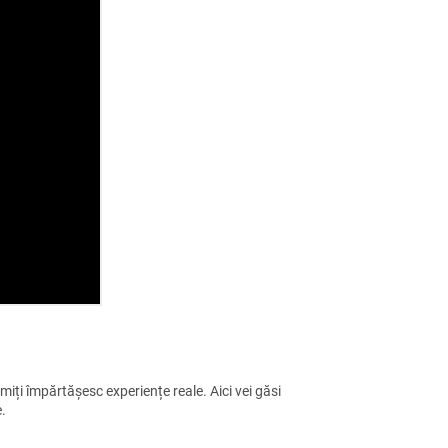
iți împărtășesc experiențe reale. Aici vei găsi
e.