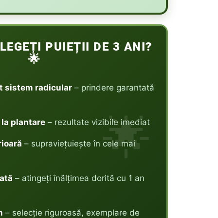
LEGEȚI PUIEȚII DE 3 ANI?
🌟
t sistem radicular
– prindere garantată
la plantare
– rezultate vizibile imediat
rioară
– supraviețuiește în cele mai
ată
– atingeți înălțimea dorită cu 1 an
m
– selecție riguroasă, exemplare de