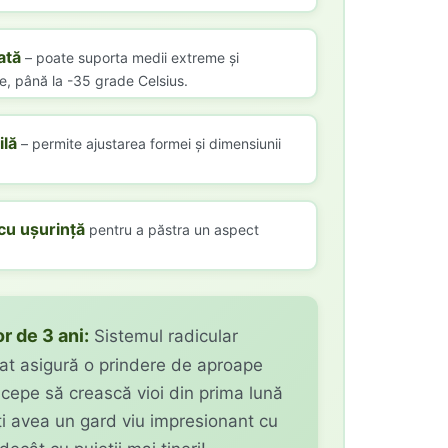
ată
– poate suporta medii extreme și
e, până la -35 grade Celsius.
ilă
– permite ajustarea formei și dimensiunii
 cu ușurință
pentru a păstra un aspect
r de 3 ani:
Sistemul radicular
at asigură o prindere de aproape
ncepe să crească vioi din prima lună
ți avea un gard viu impresionant cu