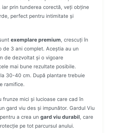
i, iar prin tunderea corectă, veți obține
de, perfect pentru intimitate și
 sunt
exemplare premium
, crescuți în
mp de 3 ani complet. Aceștia au un
m de dezvoltat și o vigoare
cele mai bune rezultate posibile.
 la 30-40 cm. După plantare trebuie
e ramifice.
u frunze mici și lucioase care cad în
 un gard viu des și impunător. Gardul Viu
pentru a crea un
gard viu durabil
, care
protecție pe tot parcursul anului.