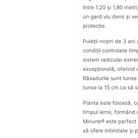
între 1,20 și 1,80 metr
un gard viu dens și ver
protecție.
Puieții noștri de 3 ani
condiții controlate ti
sistem radicular extre
excepțională, oferind 
Răsadurile sunt tunse
tunse la 15 cm ca să s
Planta este foioasă, c
timpul iernii, formând
Minune® este perfect 
să ofere intimitate și 