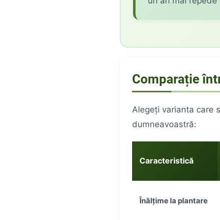
un an mai repede d
Comparație într
Alegeți varianta care 
dumneavoastră:
Caracteristică
Înălțime la plantare