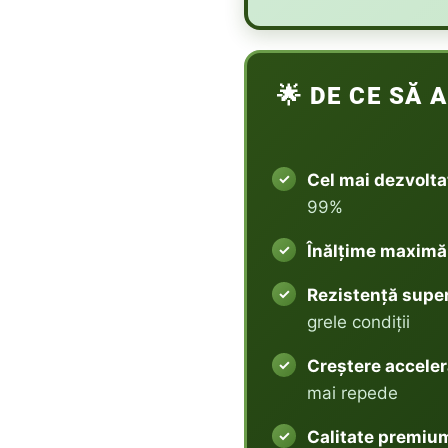
🌟 DE CE SĂ A
Cel mai dezvolta
99%
Înălțime maximă 
Rezistență supe
grele condiții
Creștere acceler
mai repede
Calitate premiu