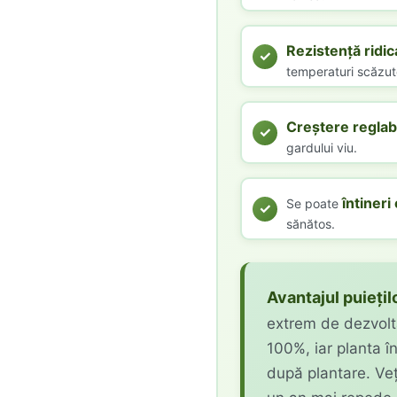
Rezistență ridic
temperaturi scăzut
Creștere reglab
gardului viu.
întineri
Se poate
sănătos.
Avantajul puiețilo
extrem de dezvolt
100%, iar planta î
după plantare. Ve