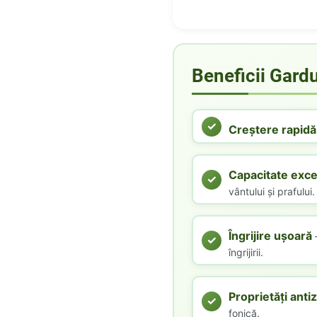
Beneficii Gard
Creștere rapidă
Capacitate exce
vântului și prafului.
Îngrijire ușoară
–
îngrijirii.
Proprietăți ant
fonică.