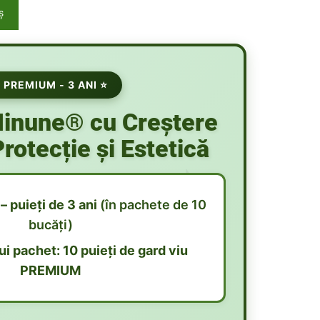
ş
 PREMIUM - 3 ANI ⭐
Minune® cu Creștere
rotecție și Estetică
 puieți de 3 ani
(în pachete de 10
bucăți)
i pachet: 10 puieți de gard viu
PREMIUM