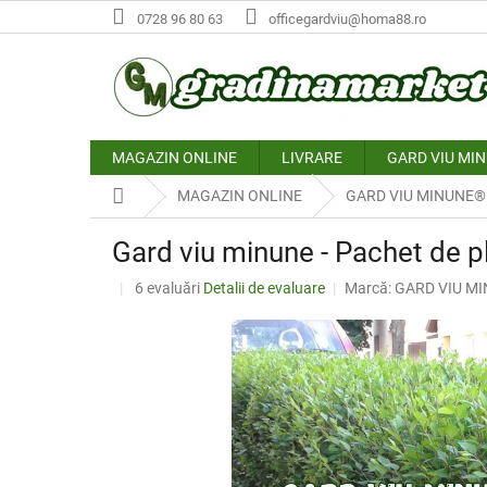
Treci
0728 96 80 63
officegardviu@homa88.ro
la
conținut
MAGAZIN ONLINE
LIVRARE
GARD VIU MI
Acasă
MAGAZIN ONLINE
GARD VIU MINUNE®
Gard viu minune - Pachet de pl
Evaluarea
6 evaluări
Detalii de evaluare
Marcă:
GARD VIU M
medie
a
produsului
este
4,7
din
5
stele.