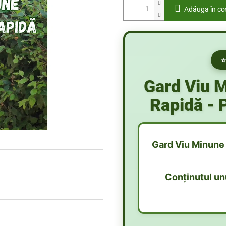
Adăuga în co
⭐
Gard Viu 
Rapidă - P
Gard Viu Minune –
Conținutul unu