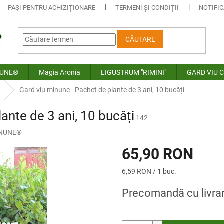
PAȘI PENTRU ACHIZIȚIONARE
TERMENI ȘI CONDIȚII
NOTIFIC
CĂUTARE
NUNE®
Magia Aronia
LIGUSTRUM "RIMINI"
GARD VIU 
Gard viu minune - Pachet de plante de 3 ani, 10 bucăți
ante de 3 ani, 10 bucăți
142
INUNE®
65,90 RON
Evaluare
6,59 RON / 1 buc.
preţ:
Precomandă cu livra