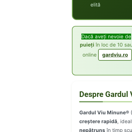
elită
Dacă aveți nevoie de
puieți
în loc de 10 s
online
gardviu.ro
Despre Gardul
Gardul Viu Minune®
(
creștere rapidă
, idea
nepătruns
în timp scu