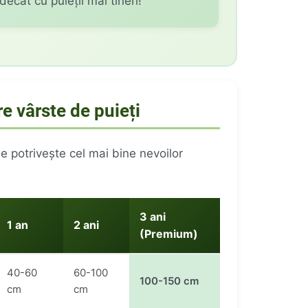
ecât cu puieții mai tineri!
e vârste de puieți
se potrivește cel mai bine nevoilor
3 ani
1 an
2 ani
(Premium)
40-60
60-100
100-150 cm
cm
cm