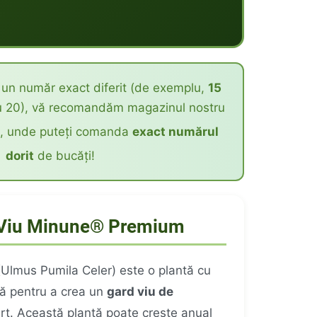
un număr exact diferit (de exemplu,
15
au 20), vă recomandăm magazinul nostru
, unde puteți comanda
exact numărul
dorit
de bucăți!
 Viu Minune® Premium
Ulmus Pumila Celer) este o plantă cu
lă pentru a crea un
gard viu de
rt. Această plantă poate crește anual