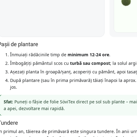
Pașii de plantare
Înmuiați rădăcinile timp de
minimum 12-24 ore
.
Îmbogățiți pământul scos cu
turbă sau compost
; la solul ar
Așezați planta în groapă/șanț, acoperiți cu pământ, apoi tasați
După plantare (sau în prima primăvară) tăiați înapoi la aprox
jos.
Sfat:
Puneți o fâșie de folie SöviTex direct pe sol sub plante – m
a apei, dezvoltare mai rapidă.
Tundere
n primul an, tăierea de primăvară este singura tundere. În anii 