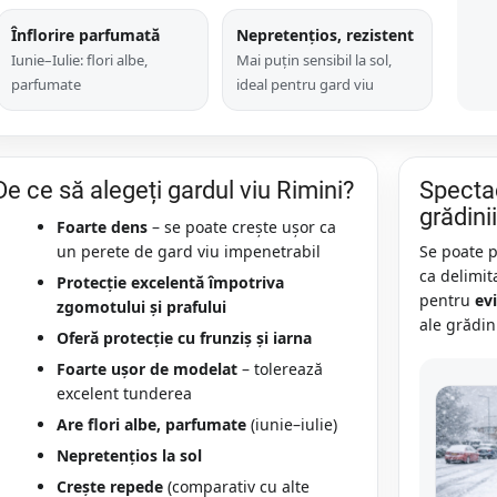
Înflorire parfumată
Nepretențios, rezistent
Iunie–Iulie: flori albe,
Mai puțin sensibil la sol,
parfumate
ideal pentru gard viu
De ce să alegeți gardul viu Rimini?
Specta
grădinii
Foarte dens
– se poate crește ușor ca
un perete de gard viu impenetrabil
Se poate 
ca delimit
Protecție excelentă împotriva
pentru
ev
zgomotului și prafului
ale grădini
Oferă protecție cu frunziș și iarna
Foarte ușor de modelat
– tolerează
excelent tunderea
Are flori albe, parfumate
(iunie–iulie)
Nepretențios la sol
Crește repede
(comparativ cu alte