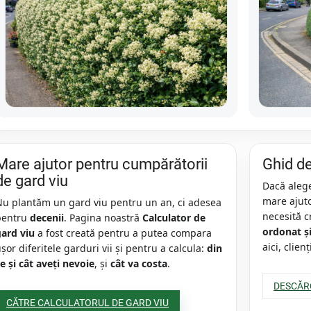
Mare ajutor pentru cumpărătorii
Ghid de 
de gard viu
Dacă alege
mare ajuto
Nu plantăm un gard viu pentru un an, ci adesea
necesită 
pentru
decenii
. Pagina noastră
Calculator de
ordonat ș
gard viu
a fost creată pentru a putea compara
aici, clienț
șor diferitele garduri vii și pentru a calcula:
din
e și cât aveți nevoie
, și
cât va costa
.
DESCĂR
CĂTRE CALCULATORUL DE GARD VIU