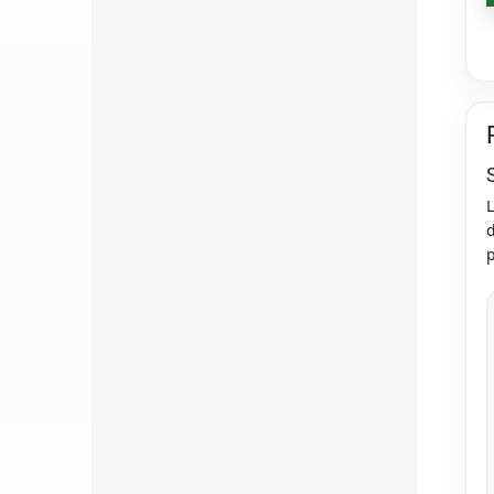
S
d
p