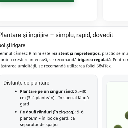
Plantare și îngrijire – simplu, rapid, dovedit
ol și irigare
Lemnul câinesc Rimini este
rezistent și nepretențios
, practic se mu
oriți o creștere intensivă, se recomandă
irigarea regulată
. Pentru 
ăstrarea umidității, se recomandă utilizarea foliei SöviTex.
Distanțe de plantare
Plantare pe un singur rând:
25–30
cm (3–4 plante/m) – în special lângă
gard
Pe două rânduri (în zig-zag):
5–6
plante/m – în loc de gard, ca
separator de spațiu