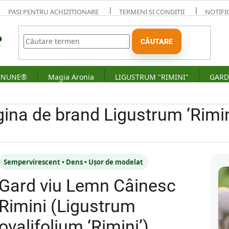
PAȘI PENTRU ACHIZIȚIONARE
TERMENI ȘI CONDIȚII
NOTIFI
CĂUTARE
MINUNE®
Magia Aronia
LIGUSTRUM "RIMINI"
GARD
ina de brand Ligustrum ‘Rimi
Sempervirescent • Dens • Ușor de modelat
Gard viu Lemn Câinesc
Rimini (Ligustrum
ovalifolium ‘Rimini’)