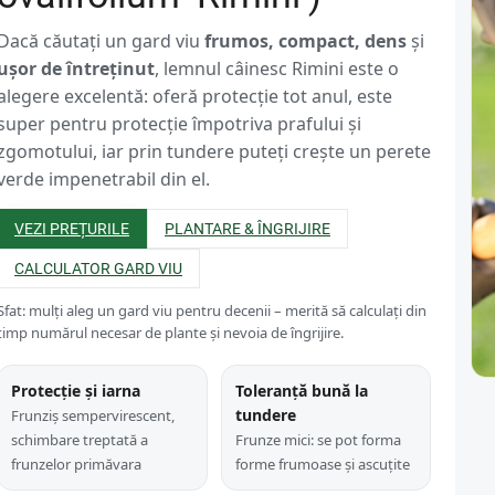
Dacă căutați un gard viu
frumos, compact, dens
și
ușor de întreținut
, lemnul câinesc Rimini este o
alegere excelentă: oferă protecție tot anul, este
super pentru protecție împotriva prafului și
zgomotului, iar prin tundere puteți crește un perete
verde impenetrabil din el.
VEZI PREȚURILE
PLANTARE & ÎNGRIJIRE
CALCULATOR GARD VIU
Sfat: mulți aleg un gard viu pentru decenii – merită să calculați din
timp numărul necesar de plante și nevoia de îngrijire.
Protecție și iarna
Toleranță bună la
tundere
Frunziș sempervirescent,
schimbare treptată a
Frunze mici: se pot forma
frunzelor primăvara
forme frumoase și ascuțite